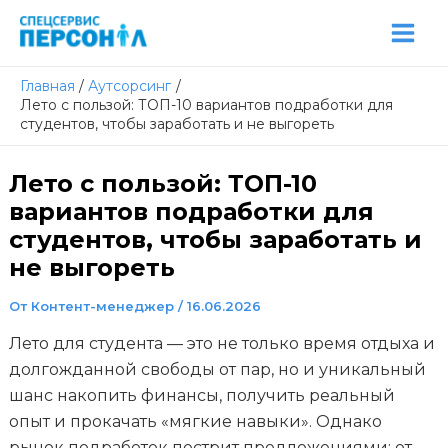
Перейти
Post
Mai
к
navigation
Men
содержимому
Главная
Аутсорсинг
Лето с пользой: ТОП-10 вариантов подработки для
студентов, чтобы заработать и не выгореть
Лето с пользой: ТОП-10
вариантов подработки для
студентов, чтобы заработать и
не выгореть
От
Контент-менеджер
/
16.06.2026
Лето для студента — это не только время отдыха и
долгожданной свободы от пар, но и уникальный
шанс накопить финансы, получить реальный
опыт и прокачать «мягкие навыки». Однако
рынок подработок пестрит предложениями: от