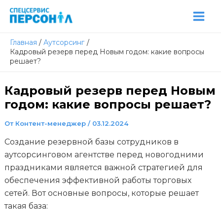
Перейти
Post
Mai
к
navigation
Men
содержимому
Главная
Аутсорсинг
Кадровый резерв перед Новым годом: какие вопросы
решает?
Кадровый резерв перед Новым
годом: какие вопросы решает?
От
Контент-менеджер
/
03.12.2024
Создание резервной базы сотрудников в
аутсорсинговом агентстве перед новогодними
праздниками является важной стратегией для
обеспечения эффективной работы торговых
сетей. Вот основные вопросы, которые решает
такая база: