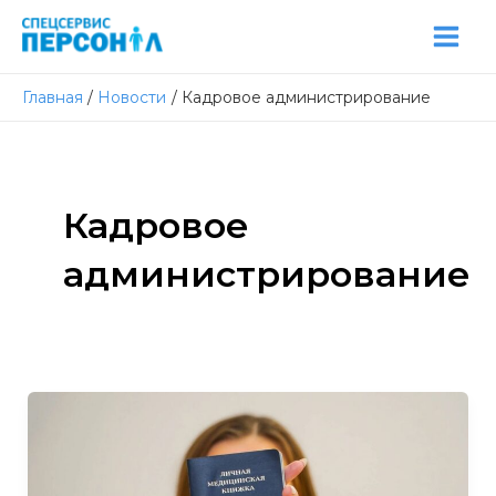
Перейти
Post
Mai
к
pagination
Men
содержимому
Главная
Новости
Кадровое администрирование
Кадровое
администрирование