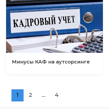
Минусы КАФ на аутсорсинге
1
2
…
4
Next
→